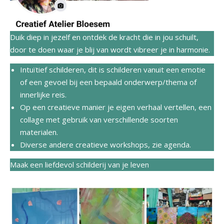
Duik diep in jezelf en ontdek de kracht die in jou schuilt,
door te doen waar je blij van wordt vibreer je in harmonie.
Intuïtief schilderen, dit is schilderen vanuit een emotie
of een gevoel bij een bepaald onderwerp/thema of
innerlijke reis.
Op een creatieve manier je eigen verhaal vertellen, een
collage met gebruik van verschillende soorten
materialen.
Diverse andere creatieve workshops, zie agenda.
Maak een liefdevol schilderij van je leven