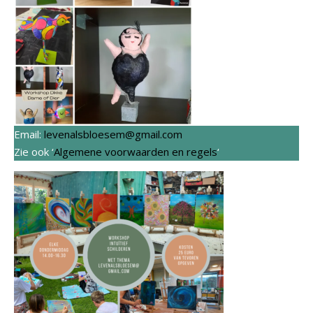
Email:
levenalsbloesem@gmail.com
Zie ook ‘
Algemene voorwaarden en regels
‘